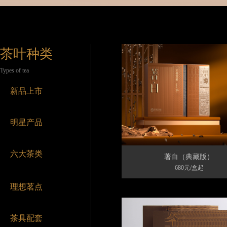
茶叶种类
Types of tea
新品上市
明星产品
六大茶类
著白（典藏版）
680元/盒起
理想茗点
茶具配套