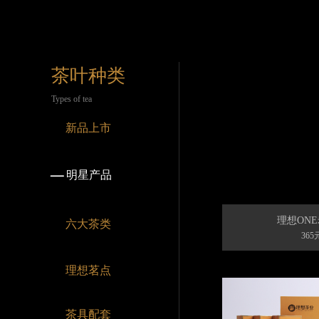
茶叶种类
Types of tea
新品上市
明星产品
理想ON
六大茶类
365
理想茗点
茶具配套