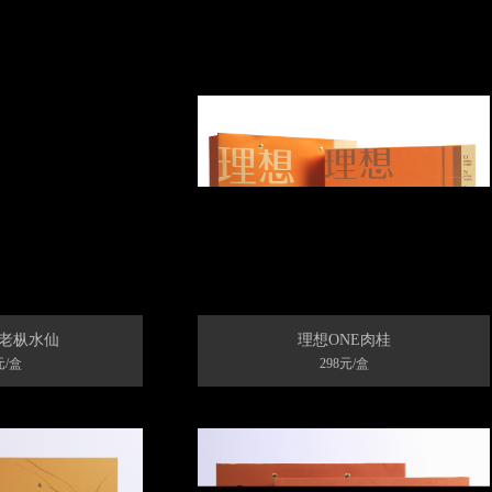
E老枞水仙
理想ONE肉桂
元/盒
298元/盒